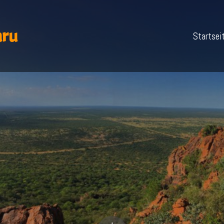
aru
Startsei